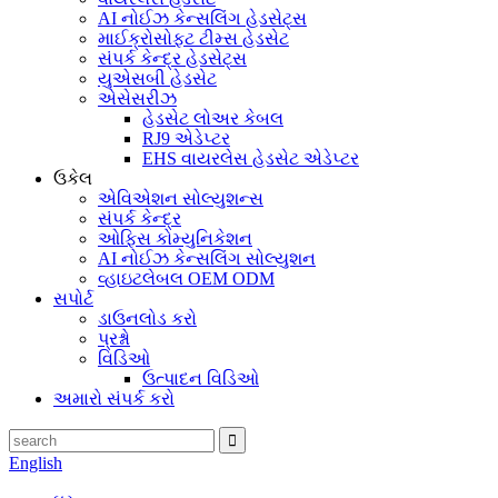
AI નોઈઝ કેન્સલિંગ હેડસેટ્સ
માઈક્રોસોફ્ટ ટીમ્સ હેડસેટ
સંપર્ક કેન્દ્ર હેડસેટ્સ
યુએસબી હેડસેટ
એસેસરીઝ
હેડસેટ લોઅર કેબલ
RJ9 એડેપ્ટર
EHS વાયરલેસ હેડસેટ એડેપ્ટર
ઉકેલ
એવિએશન સોલ્યુશન્સ
સંપર્ક કેન્દ્ર
ઓફિસ કોમ્યુનિકેશન
AI નોઈઝ કેન્સલિંગ સોલ્યુશન
વ્હાઇટલેબલ OEM ODM
સપોર્ટ
ડાઉનલોડ કરો
પ્રશ્નો
વિડિઓ
ઉત્પાદન વિડિઓ
અમારો સંપર્ક કરો
English