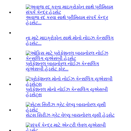
અવાજ રદ કરવા સાથે પ્રીમિયમ સંપર્ક કેન્દ્ર
હેડસેટ...
ના માટે માઇક્રોફોન સાથે મોનો નોઇઝ કેન્સલિંગ
હેડસેટ...
પ્રોફેશનલ બાયનોરલ નોઈઝ કેન્સલિંગ
યુએસબી હેડસેટ ફોર...
પ્રોફેશનલ મોનો નોઈઝ કેન્સલિંગ યુએસબી
હેડસેટ્સ
સેટસ સિરીઝ ગ્રેટ વેલ્યુ બાયનોરલ યુસી હેડસેટ