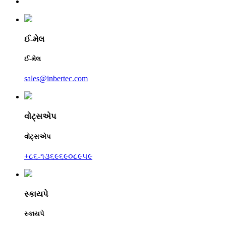
ઈ-મેલ
ઈ-મેલ
sales@inbertec.com
વોટ્સએપ
વોટ્સએપ
+૮૬-૧૩૬૯૬૯૦૮૯૫૯
સ્કાયપે
સ્કાયપે