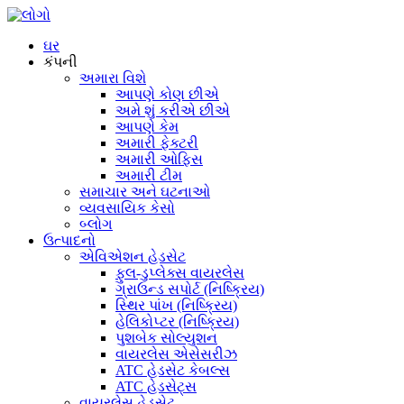
ઘર
કંપની
અમારા વિશે
આપણે કોણ છીએ
અમે શું કરીએ છીએ
આપણે કેમ
અમારી ફેક્ટરી
અમારી ઓફિસ
અમારી ટીમ
સમાચાર અને ઘટનાઓ
વ્યવસાયિક કેસો
બ્લોગ
ઉત્પાદનો
એવિએશન હેડસેટ
ફુલ-ડુપ્લેક્સ વાયરલેસ
ગ્રાઉન્ડ સપોર્ટ (નિષ્ક્રિય)
સ્થિર પાંખ (નિષ્ક્રિય)
હેલિકોપ્ટર (નિષ્ક્રિય)
પુશબેક સોલ્યુશન
વાયરલેસ એસેસરીઝ
ATC હેડસેટ કેબલ્સ
ATC હેડસેટ્સ
વાયરલેસ હેડસેટ