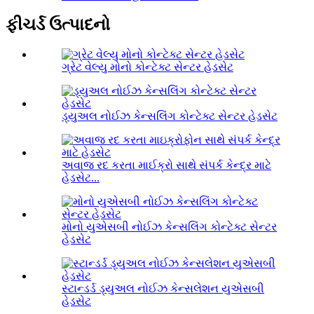
ફીચર્ડ ઉત્પાદનો
ગ્રેટ વેલ્યુ મોનો કોન્ટેક્ટ સેન્ટર હેડસેટ
ડ્યુઅલ નોઈઝ કેન્સલિંગ કોન્ટેક્ટ સેન્ટર હેડસેટ
અવાજ રદ કરતા માઈક્રો સાથે સંપર્ક કેન્દ્ર માટે
હેડસેટ...
મોનો યુએસબી નોઈઝ કેન્સલિંગ કોન્ટેક્ટ સેન્ટર
હેડસેટ
સ્ટાન્ડર્ડ ડ્યુઅલ નોઈઝ કેન્સલેશન યુએસબી
હેડસેટ