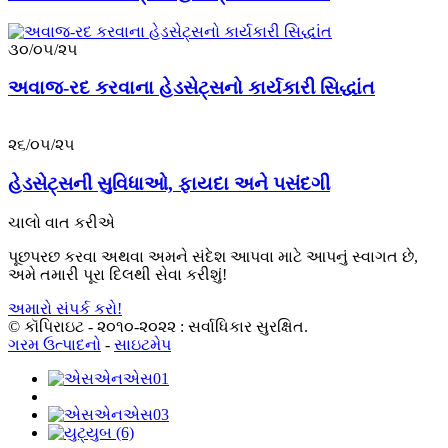
૩૦/૦૫/૨૫
અવાજ-રદ કરવાના હેડસેટ્સનો કાર્યકારી સિદ્ધાંત
૨૬/૦૫/૨૫
હેડસેટ્સની સુવિધાઓ, ફાયદા અને પસંદગી
ચાલો વાત કરીએ
પૂછપરછ કરવા અથવા અમને સંદેશ આપવા માટે આપનું સ્વાગત છે,
અમે તમારી પૂરા દિલથી સેવા કરીશું!
અમારો સંપર્ક કરો!
© કૉપિરાઇટ - ૨૦૧૦-૨૦૨૨ : સર્વાધિકાર સુરક્ષિત.
ગરમ ઉત્પાદનો
-
સાઇટમેપ