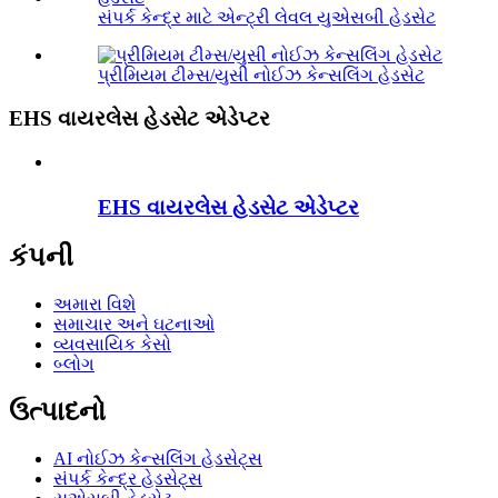
સંપર્ક કેન્દ્ર માટે એન્ટ્રી લેવલ યુએસબી હેડસેટ
પ્રીમિયમ ટીમ્સ/યુસી નોઈઝ કેન્સલિંગ હેડસેટ
EHS વાયરલેસ હેડસેટ એડેપ્ટર
EHS વાયરલેસ હેડસેટ એડેપ્ટર
કંપની
અમારા વિશે
સમાચાર અને ઘટનાઓ
વ્યવસાયિક કેસો
બ્લોગ
ઉત્પાદનો
AI નોઈઝ કેન્સલિંગ હેડસેટ્સ
સંપર્ક કેન્દ્ર હેડસેટ્સ