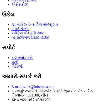
યુએસબી હેડસેટ
એસેસરીઝ
ઉકેલ
AI નોઈઝ કેન્સલિંગ સોલ્યુશન
સંપર્ક કેન્દ્ર
ઓફિસ કોમ્યુનિકેશન
વ્હાઇટલેબલ OEM ODM
સપોર્ટ
ડાઉનલોડ કરો
પ્રશ્નો
વિડિઓ
અમારો સંપર્ક કરો
E-mail: sales@inbertec.com
સરનામું: રૂમ 701, બિલ્ડીંગ 3, 455 2જી રીંગ રોડ સાઉથ,
ઝિયામેન, 361100, ચીન
ફોન: +૮૬-૫૯૨-૬૧૫૪૯૧૧