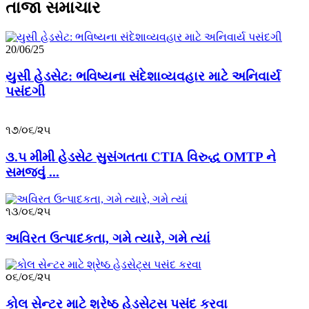
તાજા સમાચાર
20/06/25
યુસી હેડસેટ: ભવિષ્યના સંદેશાવ્યવહાર માટે અનિવાર્ય
પસંદગી
૧૭/૦૬/૨૫
૩.૫ મીમી હેડસેટ સુસંગતતા CTIA વિરુદ્ધ OMTP ને
સમજવું ...
૧૩/૦૬/૨૫
અવિરત ઉત્પાદકતા, ગમે ત્યારે, ગમે ત્યાં
૦૬/૦૬/૨૫
કોલ સેન્ટર માટે શ્રેષ્ઠ હેડસેટ્સ પસંદ કરવા