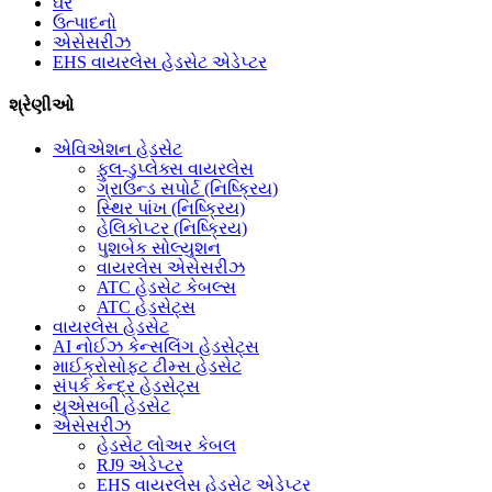
ઘર
ઉત્પાદનો
એસેસરીઝ
EHS વાયરલેસ હેડસેટ એડેપ્ટર
શ્રેણીઓ
એવિએશન હેડસેટ
ફુલ-ડુપ્લેક્સ વાયરલેસ
ગ્રાઉન્ડ સપોર્ટ (નિષ્ક્રિય)
સ્થિર પાંખ (નિષ્ક્રિય)
હેલિકોપ્ટર (નિષ્ક્રિય)
પુશબેક સોલ્યુશન
વાયરલેસ એસેસરીઝ
ATC હેડસેટ કેબલ્સ
ATC હેડસેટ્સ
વાયરલેસ હેડસેટ
AI નોઈઝ કેન્સલિંગ હેડસેટ્સ
માઈક્રોસોફ્ટ ટીમ્સ હેડસેટ
સંપર્ક કેન્દ્ર હેડસેટ્સ
યુએસબી હેડસેટ
એસેસરીઝ
હેડસેટ લોઅર કેબલ
RJ9 એડેપ્ટર
EHS વાયરલેસ હેડસેટ એડેપ્ટર