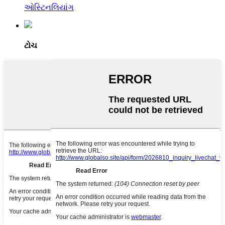
ઓસ્ટિનલિયાંગ
ટોચ