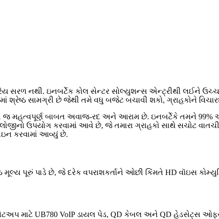
્યારેય સરળ નથી. ઇનબર્ટેક કોલ સેન્ટર સોલ્યુશન્સ એન્ટ્રીથી લઈને ઉચ્
ાં શ્રેષ્ઠ સામગ્રી છે જેથી તમે વધુ બજેટ બચાવી શકો, ગ્રાહકોને વિચ
ેટલી જ મહત્વપૂર્ણ બાબત અવાજ-રદ અને આરામ છે. ઇનબર્ટેકે તમને 99
લોજીનો ઉપયોગ કરવામાં આવે છે, જે તમારા ગ્રાહકો સાથે સચોટ વાતચીત સુન
ન કરવામાં આવ્યું છે.
્રેષ્ઠ મૂલ્ય પૂરું પાડે છે, જે દરેક વપરાશકર્તાને ઓછી કિંમતે HD વૉ
સેટઅપ માટે UB780 VoIP ડાયલ પેડ, QD કેબલ અને QD હેડસેટ્સ ઓ