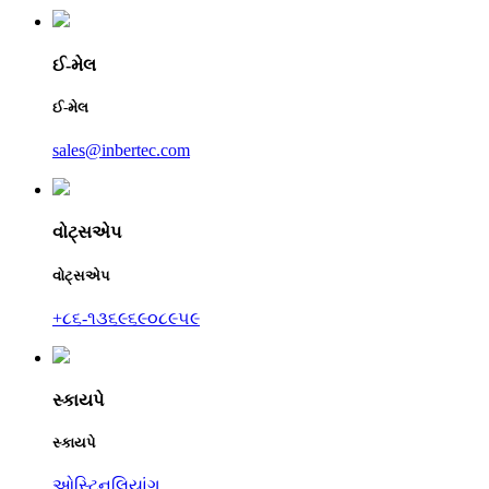
ઈ-મેલ
ઈ-મેલ
sales@inbertec.com
વોટ્સએપ
વોટ્સએપ
+૮૬-૧૩૬૯૬૯૦૮૯૫૯
સ્કાયપે
સ્કાયપે
ઓસ્ટિનલિયાંગ