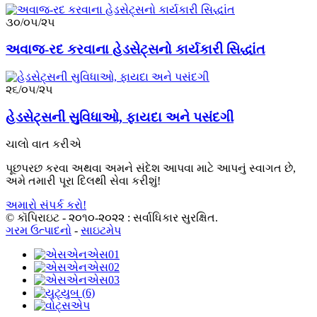
૩૦/૦૫/૨૫
અવાજ-રદ કરવાના હેડસેટ્સનો કાર્યકારી સિદ્ધાંત
૨૬/૦૫/૨૫
હેડસેટ્સની સુવિધાઓ, ફાયદા અને પસંદગી
ચાલો વાત કરીએ
પૂછપરછ કરવા અથવા અમને સંદેશ આપવા માટે આપનું સ્વાગત છે,
અમે તમારી પૂરા દિલથી સેવા કરીશું!
અમારો સંપર્ક કરો!
© કૉપિરાઇટ - ૨૦૧૦-૨૦૨૨ : સર્વાધિકાર સુરક્ષિત.
ગરમ ઉત્પાદનો
-
સાઇટમેપ