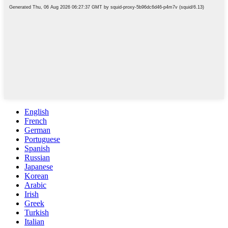
English
French
German
Portuguese
Spanish
Russian
Japanese
Korean
Arabic
Irish
Greek
Turkish
Italian