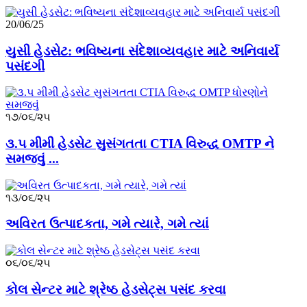
20/06/25
યુસી હેડસેટ: ભવિષ્યના સંદેશાવ્યવહાર માટે અનિવાર્ય
પસંદગી
૧૭/૦૬/૨૫
૩.૫ મીમી હેડસેટ સુસંગતતા CTIA વિરુદ્ધ OMTP ને
સમજવું ...
૧૩/૦૬/૨૫
અવિરત ઉત્પાદકતા, ગમે ત્યારે, ગમે ત્યાં
૦૬/૦૬/૨૫
કોલ સેન્ટર માટે શ્રેષ્ઠ હેડસેટ્સ પસંદ કરવા