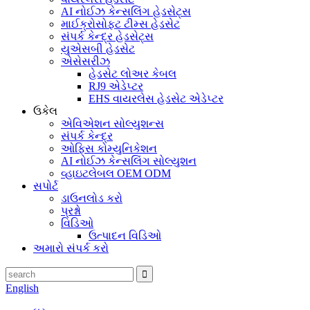
AI નોઈઝ કેન્સલિંગ હેડસેટ્સ
માઈક્રોસોફ્ટ ટીમ્સ હેડસેટ
સંપર્ક કેન્દ્ર હેડસેટ્સ
યુએસબી હેડસેટ
એસેસરીઝ
હેડસેટ લોઅર કેબલ
RJ9 એડેપ્ટર
EHS વાયરલેસ હેડસેટ એડેપ્ટર
ઉકેલ
એવિએશન સોલ્યુશન્સ
સંપર્ક કેન્દ્ર
ઓફિસ કોમ્યુનિકેશન
AI નોઈઝ કેન્સલિંગ સોલ્યુશન
વ્હાઇટલેબલ OEM ODM
સપોર્ટ
ડાઉનલોડ કરો
પ્રશ્નો
વિડિઓ
ઉત્પાદન વિડિઓ
અમારો સંપર્ક કરો
English