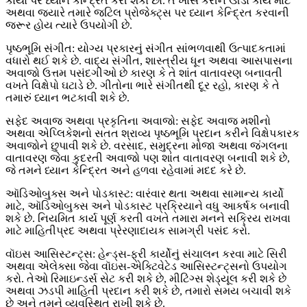
કાર્યો પર ધ્યાન કેન્દ્રિત કરી શકો છો. તે ખાસ કરીને ઊંડા કાર્ય માટે
અથવા જ્યારે તમારે જટિલ પ્રોજેક્ટ્સ પર ધ્યાન કેન્દ્રિત કરવાની
જરૂર હોય ત્યારે ઉપયોગી છે.
પૃષ્ઠભૂમિ સંગીત: યોગ્ય પ્રકારનું સંગીત સાંભળવાથી ઉત્પાદકતામાં
વધારો થઈ શકે છે. વાદ્ય સંગીત, શાસ્ત્રીય ધૂન અથવા આસપાસના
અવાજો ઉત્તમ પસંદગીઓ છે કારણ કે તે શાંત વાતાવરણ બનાવતી
વખતે વિક્ષેપો ઘટાડે છે. ગીતોના ભારે સંગીતથી દૂર રહો, કારણ કે તે
તમારું ધ્યાન ભટકાવી શકે છે.
સફેદ અવાજ અથવા પ્રકૃતિના અવાજો: સફેદ અવાજ મશીનો
અથવા એપ્લિકેશનો સતત શ્રાવ્ય પૃષ્ઠભૂમિ પ્રદાન કરીને વિક્ષેપકારક
અવાજોને છુપાવી શકે છે. વરસાદ, સમુદ્રના મોજા અથવા જંગલના
વાતાવરણ જેવા કુદરતી અવાજો પણ શાંત વાતાવરણ બનાવી શકે છે,
જે તમને ધ્યાન કેન્દ્રિત અને હળવા રહેવામાં મદદ કરે છે.
ઑડિઓબુક્સ અને પોડકાસ્ટ: વારંવાર થતા અથવા સામાન્ય કાર્યો
માટે, ઑડિઓબુક્સ અને પોડકાસ્ટ પ્રક્રિયાને વધુ આકર્ષક બનાવી
શકે છે. નિયમિત કાર્ય પૂર્ણ કરતી વખતે તમારા મનને સક્રિય રાખવા
માટે માહિતીપ્રદ અથવા પ્રેરણાદાયક સામગ્રી પસંદ કરો.
વૉઇસ આસિસ્ટન્ટ્સ: હેન્ડ્સ-ફ્રી કાર્યોનું સંચાલન કરવા માટે સિરી
અથવા એલેક્સા જેવા વૉઇસ-એક્ટિવેટેડ આસિસ્ટન્ટ્સનો ઉપયોગ
કરો. તેઓ રિમાઇન્ડર્સ સેટ કરી શકે છે, મીટિંગ્સ શેડ્યૂલ કરી શકે છે
અથવા ઝડપી માહિતી પ્રદાન કરી શકે છે, તમારો સમય બચાવી શકે
છે અને તમને વ્યવસ્થિત રાખી શકે છે.