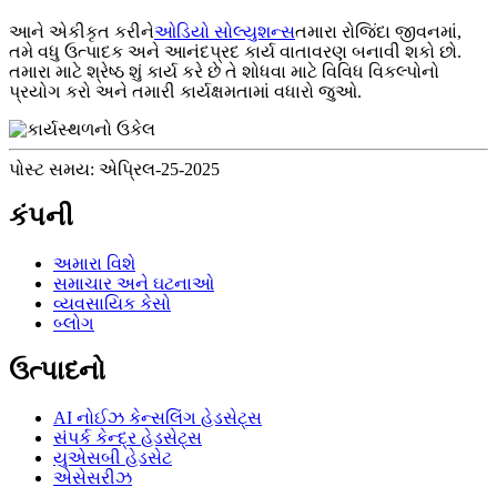
આને એકીકૃત કરીને
ઓડિયો સોલ્યુશન્સ
તમારા રોજિંદા જીવનમાં,
તમે વધુ ઉત્પાદક અને આનંદપ્રદ કાર્ય વાતાવરણ બનાવી શકો છો.
તમારા માટે શ્રેષ્ઠ શું કાર્ય કરે છે તે શોધવા માટે વિવિધ વિકલ્પોનો
પ્રયોગ કરો અને તમારી કાર્યક્ષમતામાં વધારો જુઓ.
પોસ્ટ સમય: એપ્રિલ-25-2025
કંપની
અમારા વિશે
સમાચાર અને ઘટનાઓ
વ્યવસાયિક કેસો
બ્લોગ
ઉત્પાદનો
AI નોઈઝ કેન્સલિંગ હેડસેટ્સ
સંપર્ક કેન્દ્ર હેડસેટ્સ
યુએસબી હેડસેટ
એસેસરીઝ