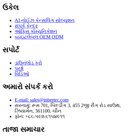
ઉકેલ
AI નોઈઝ કેન્સલિંગ સોલ્યુશન
સંપર્ક કેન્દ્ર
ઓફિસ કોમ્યુનિકેશન
વ્હાઇટલેબલ OEM ODM
સપોર્ટ
ડાઉનલોડ કરો
પ્રશ્નો
વિડિઓ
અમારો સંપર્ક કરો
E-mail: sales@inbertec.com
સરનામું: રૂમ 701, બિલ્ડીંગ 3, 455 2જી રીંગ રોડ સાઉથ,
ઝિયામેન, 361100, ચીન
ફોન: +૮૬-૫૯૨-૬૧૫૪૯૧૧
તાજા સમાચાર