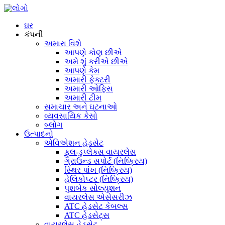
ઘર
કંપની
અમારા વિશે
આપણે કોણ છીએ
અમે શું કરીએ છીએ
આપણે કેમ
અમારી ફેક્ટરી
અમારી ઓફિસ
અમારી ટીમ
સમાચાર અને ઘટનાઓ
વ્યવસાયિક કેસો
બ્લોગ
ઉત્પાદનો
એવિએશન હેડસેટ
ફુલ-ડુપ્લેક્સ વાયરલેસ
ગ્રાઉન્ડ સપોર્ટ (નિષ્ક્રિય)
સ્થિર પાંખ (નિષ્ક્રિય)
હેલિકોપ્ટર (નિષ્ક્રિય)
પુશબેક સોલ્યુશન
વાયરલેસ એસેસરીઝ
ATC હેડસેટ કેબલ્સ
ATC હેડસેટ્સ
વાયરલેસ હેડસેટ