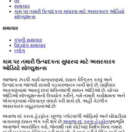
ઘર
સમાચાર
કામ પર તમારી ઉત્પાદકતા સુધારવા માટે અસરકારક ઓડિયો
સોલ્યુશન્સ
સમાચાર
કંપની સમાચાર
ઉદ્યોગ સમાચાર
બ્લોગ
કામ પર તમારી ઉત્પાદકતા સુધારવા માટે અસરકારક
ઓડિયો સોલ્યુશન્સ
આજના ઝડપી કાર્ય વાતાવરણમાં, ધ્યાન કેન્દ્રિત કરવું અને
ઉત્પાદકતા જાળવી રાખવી પડકારજનક બની શકે છે. ઘણીવાર
અવગણવામાં આવતું છતાં શક્તિશાળી સાધન ઑડિઓ છે. યોગ્ય
ઑડિઓ સોલ્યુશન્સનો ઉપયોગ કરીને, તમે તમારી કાર્યક્ષમતા અને
એકાગ્રતામાં નોંધપાત્ર વધારો કરી શકો છો. અહીં કેટલીક
અસરકારક વ્યૂહરચનાઓ છે:
અવાજ રદ કરતા હેડફોન: ખુલ્લા પ્લોટવાળી ઓફિસો અને ઘોંઘાટીયા
વાતાવરણ ધ્યાન ભંગ કરી શકે છે.
અવાજ રદ કરતા હેડફોન
પૃષ્ઠભૂમિ
અવાજને અવરોધિત કરો, જેનાથી તમે કોઈપણ વિક્ષેપ વિના તમારા