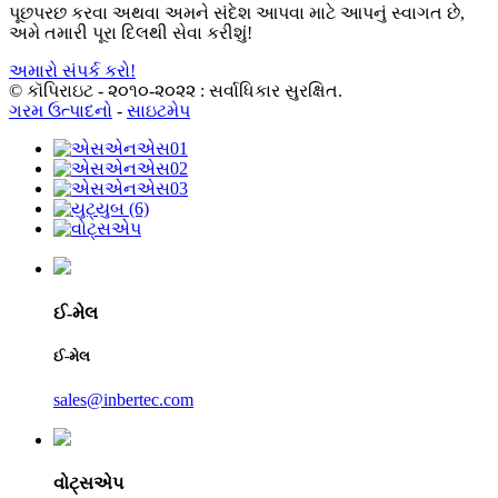
પૂછપરછ કરવા અથવા અમને સંદેશ આપવા માટે આપનું સ્વાગત છે,
અમે તમારી પૂરા દિલથી સેવા કરીશું!
અમારો સંપર્ક કરો!
© કૉપિરાઇટ - ૨૦૧૦-૨૦૨૨ : સર્વાધિકાર સુરક્ષિત.
ગરમ ઉત્પાદનો
-
સાઇટમેપ
ઈ-મેલ
ઈ-મેલ
sales@inbertec.com
વોટ્સએપ