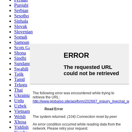
Punjabi
Serbian
Sesotho
Sinhala
Slovak
Slovenian
Somali
Samoan
Scots Gaelic
Shona
Sindhi
Sundanese
Swahili
Tajik
Tamil
Telugu
Thai
Ukrainian
Urdu
Uzbek
Vietnamese
Welsh
Xhosa
Yiddish