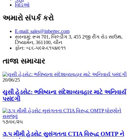
વિડિઓ
અમારો સંપર્ક કરો
E-mail: sales@inbertec.com
સરનામું: રૂમ 701, બિલ્ડીંગ 3, 455 2જી રીંગ રોડ સાઉથ,
ઝિયામેન, 361100, ચીન
ફોન: +૮૬-૫૯૨-૬૧૫૪૯૧૧
તાજા સમાચાર
20/06/25
યુસી હેડસેટ: ભવિષ્યના સંદેશાવ્યવહાર માટે અનિવાર્ય
પસંદગી
૧૭/૦૬/૨૫
૩.૫ મીમી હેડસેટ સુસંગતતા CTIA વિરુદ્ધ OMTP ને