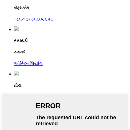
વોટ્સએપ
+૮૬-૧૩૬૯૬૯૦૮૯૫૯
સ્કાયપે
સ્કાયપે
ઓસ્ટિનલિયાંગ
ટોચ