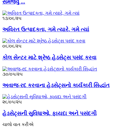
સમજવું ...
૧૩/૦૬/૨૫
અવિરત ઉત્પાદકતા, ગમે ત્યારે, ગમે ત્યાં
૦૬/૦૬/૨૫
કોલ સેન્ટર માટે શ્રેષ્ઠ હેડસેટ્સ પસંદ કરવા
૩૦/૦૫/૨૫
અવાજ-રદ કરવાના હેડસેટ્સનો કાર્યકારી સિદ્ધાંત
૨૬/૦૫/૨૫
હેડસેટ્સની સુવિધાઓ, ફાયદા અને પસંદગી
ચાલો વાત કરીએ