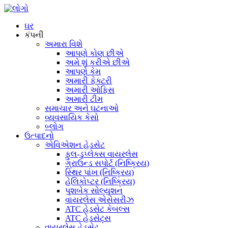
ઘર
કંપની
અમારા વિશે
આપણે કોણ છીએ
અમે શું કરીએ છીએ
આપણે કેમ
અમારી ફેક્ટરી
અમારી ઓફિસ
અમારી ટીમ
સમાચાર અને ઘટનાઓ
વ્યવસાયિક કેસો
બ્લોગ
ઉત્પાદનો
એવિએશન હેડસેટ
ફુલ-ડુપ્લેક્સ વાયરલેસ
ગ્રાઉન્ડ સપોર્ટ (નિષ્ક્રિય)
સ્થિર પાંખ (નિષ્ક્રિય)
હેલિકોપ્ટર (નિષ્ક્રિય)
પુશબેક સોલ્યુશન
વાયરલેસ એસેસરીઝ
ATC હેડસેટ કેબલ્સ
ATC હેડસેટ્સ
વાયરલેસ હેડસેટ