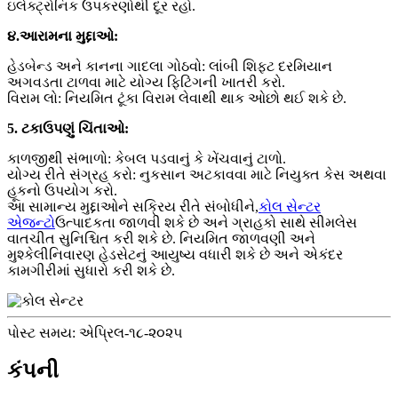
ઇલેક્ટ્રોનિક ઉપકરણોથી દૂર રહો.
૪.આરામના મુદ્દાઓ:
હેડબેન્ડ અને કાનના ગાદલા ગોઠવો: લાંબી શિફ્ટ દરમિયાન
અગવડતા ટાળવા માટે યોગ્ય ફિટિંગની ખાતરી કરો.
વિરામ લો: નિયમિત ટૂંકા વિરામ લેવાથી થાક ઓછો થઈ શકે છે.
5. ટકાઉપણું ચિંતાઓ:
કાળજીથી સંભાળો: કેબલ પડવાનું કે ખેંચવાનું ટાળો.
યોગ્ય રીતે સંગ્રહ કરો: નુકસાન અટકાવવા માટે નિયુક્ત કેસ અથવા
હૂકનો ઉપયોગ કરો.
આ સામાન્ય મુદ્દાઓને સક્રિય રીતે સંબોધીને,
કોલ સેન્ટર
એજન્ટો
ઉત્પાદકતા જાળવી શકે છે અને ગ્રાહકો સાથે સીમલેસ
વાતચીત સુનિશ્ચિત કરી શકે છે. નિયમિત જાળવણી અને
મુશ્કેલીનિવારણ હેડસેટનું આયુષ્ય વધારી શકે છે અને એકંદર
કામગીરીમાં સુધારો કરી શકે છે.
પોસ્ટ સમય: એપ્રિલ-૧૮-૨૦૨૫
કંપની