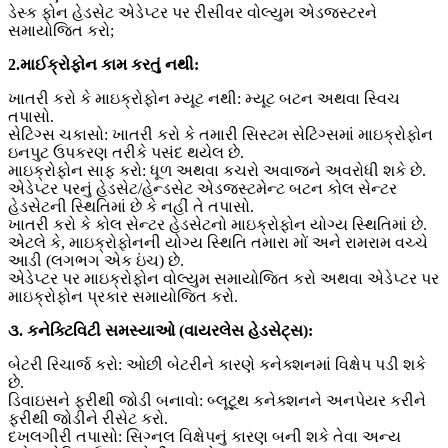
ડેસ્ક ફોન હેડસેટ એડેપ્ટર પર રીસીવર વોલ્યુમ એડજસ્ટરને
સમાયોજિત કરો;
2.માઈક્રોફોન કામ કરતું નથી:
ખાતરી કરો કે માઇક્રોફોન મ્યૂટ નથી: મ્યૂટ બટન અથવા સ્વિચ
તપાસો.
સેટિંગ્સ ચકાસો: ખાતરી કરો કે તમારી સિસ્ટમ સેટિંગ્સમાં માઇક્રોફોન
ઇનપુટ ઉપકરણ તરીકે પસંદ થયેલ છે.
માઇક્રોફોન સાફ કરો: ધૂળ અથવા કચરો અવાજને અવરોધી શકે છે.
એડેપ્ટર પરનું હેડસેટ/હેન્ડસેટ એડજસ્ટમેન્ટ બટન કોલ સેન્ટર
હેડસેટની સ્થિતિમાં છે કે નહીં તે તપાસો.
ખાતરી કરો કે કોલ સેન્ટર હેડસેટનો માઇક્રોફોન યોગ્ય સ્થિતિમાં છે.
એટલે કે, માઇક્રોફોનની યોગ્ય સ્થિતિ તમારા મોં અને રામરામ વચ્ચે
આડી (લગભગ એક ઇંચ) છે.
એડેપ્ટર પર માઇક્રોફોન વોલ્યુમ સમાયોજિત કરો અથવા એડેપ્ટર પર
માઇક્રોફોન પ્રકાર સમાયોજિત કરો.
૩. કનેક્ટિવિટી સમસ્યાઓ (વાયરલેસ હેડસેટ્સ):
બેટરી રિચાર્જ કરો: ઓછી બેટરીને કારણે કનેક્શનમાં વિક્ષેપ પડી શકે
છે.
ડિવાઇસને ફરીથી જોડી બનાવો: બ્લૂટૂથ કનેક્શનને અનપેયર કરીને
ફરીથી જોડીને રીસેટ કરો.
દખલગીરી તપાસો: સિગ્નલ વિક્ષેપનું કારણ બની શકે તેવા અન્ય