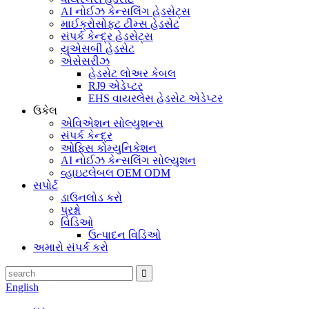
AI નોઈઝ કેન્સલિંગ હેડસેટ્સ
માઈક્રોસોફ્ટ ટીમ્સ હેડસેટ
સંપર્ક કેન્દ્ર હેડસેટ્સ
યુએસબી હેડસેટ
એસેસરીઝ
હેડસેટ લોઅર કેબલ
RJ9 એડેપ્ટર
EHS વાયરલેસ હેડસેટ એડેપ્ટર
ઉકેલ
એવિએશન સોલ્યુશન્સ
સંપર્ક કેન્દ્ર
ઓફિસ કોમ્યુનિકેશન
AI નોઈઝ કેન્સલિંગ સોલ્યુશન
વ્હાઇટલેબલ OEM ODM
સપોર્ટ
ડાઉનલોડ કરો
પ્રશ્નો
વિડિઓ
ઉત્પાદન વિડિઓ
અમારો સંપર્ક કરો
English