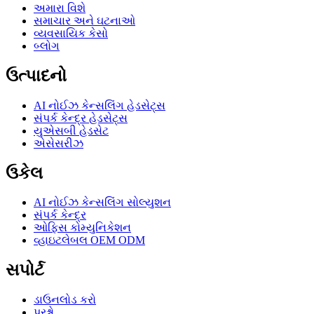
અમારા વિશે
સમાચાર અને ઘટનાઓ
વ્યવસાયિક કેસો
બ્લોગ
ઉત્પાદનો
AI નોઈઝ કેન્સલિંગ હેડસેટ્સ
સંપર્ક કેન્દ્ર હેડસેટ્સ
યુએસબી હેડસેટ
એસેસરીઝ
ઉકેલ
AI નોઈઝ કેન્સલિંગ સોલ્યુશન
સંપર્ક કેન્દ્ર
ઓફિસ કોમ્યુનિકેશન
વ્હાઇટલેબલ OEM ODM
સપોર્ટ
ડાઉનલોડ કરો
પ્રશ્નો