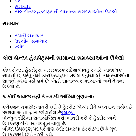
ઘર
સમાચાર
કોલ સેન્ટર હેડસેટ્સની સામાન્ય સમસ્યાઓના ઉકેલો
સમાચાર
કંપની સમાચાર
ઉદ્યોગ સમાચાર
બ્લોગ
કોલ સેન્ટર હેડસેટ્સની સામાન્ય સમસ્યાઓના ઉકેલો
કોલ સેન્ટર હેડસેટ્સ અસરકારક સંદેશાવ્યવહાર માટે આવશ્યક
સાધનો છે, પરંતુ તેમાં કાર્યપ્રવાહમાં ખલેલ પહોંચાડતી સમસ્યાઓનો
સામનો કરવો પડી શકે છે. અહીં સામાન્ય સમસ્યાઓ અને તેમના
ઉકેલો છે:
૧. કોઈ અવાજ નહીં કે નબળી ઓડિયો ગુણવત્તા:
કનેક્શન તપાસો: ખાતરી કરો કે હેડસેટ યોગ્ય રીતે પ્લગ ઇન થયેલ છે
અથવા આના દ્વારા જોડાયેલ છે
બ્લૂટૂથ.
વોલ્યુમ સેટિંગ્સ સમાયોજિત કરો: ખાતરી કરો કે હેડસેટ અને
ઉપકરણ બંને પર વોલ્યુમ ચાલુ છે.
બીજા ઉપકરણ પર પરીક્ષણ કરો: સમસ્યા હેડસેટમાં છે કે મૂળ
ઉપકરણમાં છે તે નક્કી કરો.