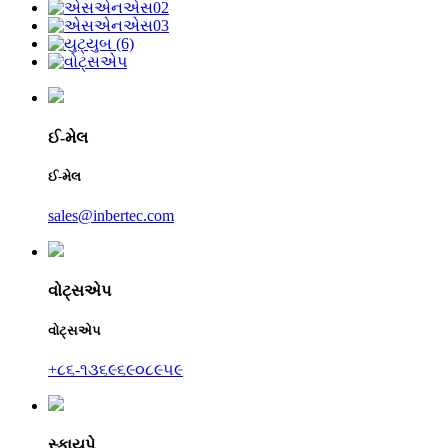
ઈ-મેલ
ઈ-મેલ
sales@inbertec.com
વોટ્સએપ
વોટ્સએપ
+૮૬-૧૩૬૯૬૯૦૮૯૫૯
સ્કાયપે