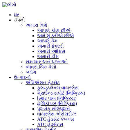
ઘર
કંપની
અમારા વિશે
આપણે કોણ છીએ
અમે શું કરીએ છીએ
આપણે કેમ
અમારી ફેક્ટરી
અમારી ઓફિસ
અમારી ટીમ
સમાચાર અને ઘટનાઓ
વ્યવસાયિક કેસો
બ્લોગ
ઉત્પાદનો
એવિએશન હેડસેટ
ફુલ-ડુપ્લેક્સ વાયરલેસ
ગ્રાઉન્ડ સપોર્ટ (નિષ્ક્રિય)
સ્થિર પાંખ (નિષ્ક્રિય)
હેલિકોપ્ટર (નિષ્ક્રિય)
પુશબેક સોલ્યુશન
વાયરલેસ એસેસરીઝ
ATC હેડસેટ કેબલ્સ
ATC હેડસેટ્સ
વાયરલેસ હેડસેટ