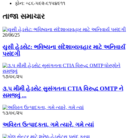
ફોન: +૮૬-૫૯૨-૬૧૫૪૯૧૧
તાજા સમાચાર
20/06/25
યુસી હેડસેટ: ભવિષ્યના સંદેશાવ્યવહાર માટે અનિવાર્ય
પસંદગી
૧૭/૦૬/૨૫
૩.૫ મીમી હેડસેટ સુસંગતતા CTIA વિરુદ્ધ OMTP ને
સમજવું ...
૧૩/૦૬/૨૫
અવિરત ઉત્પાદકતા, ગમે ત્યારે, ગમે ત્યાં