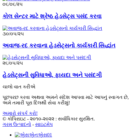
૦૬/૦૬/૨૫
કોલ સેન્ટર માટે શ્રેષ્ઠ હેડસેટ્સ પસંદ કરવા
૩૦/૦૫/૨૫
અવાજ-રદ કરવાના હેડસેટ્સનો કાર્યકારી સિદ્ધાંત
૨૬/૦૫/૨૫
હેડસેટ્સની સુવિધાઓ, ફાયદા અને પસંદગી
ચાલો વાત કરીએ
પૂછપરછ કરવા અથવા અમને સંદેશ આપવા માટે આપનું સ્વાગત છે,
અમે તમારી પૂરા દિલથી સેવા કરીશું!
અમારો સંપર્ક કરો!
© કૉપિરાઇટ - ૨૦૧૦-૨૦૨૨ : સર્વાધિકાર સુરક્ષિત.
ગરમ ઉત્પાદનો
-
સાઇટમેપ