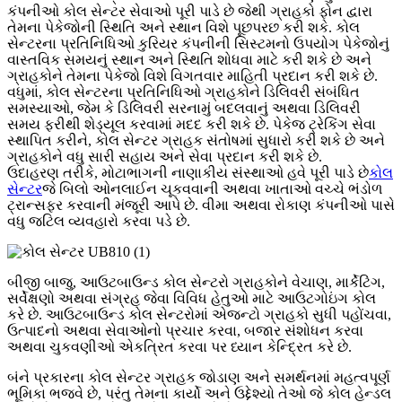
કંપનીઓ કોલ સેન્ટર સેવાઓ પૂરી પાડે છે જેથી ગ્રાહકો ફોન દ્વારા
તેમના પેકેજોની સ્થિતિ અને સ્થાન વિશે પૂછપરછ કરી શકે. કોલ
સેન્ટરના પ્રતિનિધિઓ કુરિયર કંપનીની સિસ્ટમનો ઉપયોગ પેકેજોનું
વાસ્તવિક સમયનું સ્થાન અને સ્થિતિ શોધવા માટે કરી શકે છે અને
ગ્રાહકોને તેમના પેકેજો વિશે વિગતવાર માહિતી પ્રદાન કરી શકે છે.
વધુમાં, કોલ સેન્ટરના પ્રતિનિધિઓ ગ્રાહકોને ડિલિવરી સંબંધિત
સમસ્યાઓ, જેમ કે ડિલિવરી સરનામું બદલવાનું અથવા ડિલિવરી
સમય ફરીથી શેડ્યૂલ કરવામાં મદદ કરી શકે છે. પેકેજ ટ્રેકિંગ સેવા
સ્થાપિત કરીને, કોલ સેન્ટર ગ્રાહક સંતોષમાં સુધારો કરી શકે છે અને
ગ્રાહકોને વધુ સારી સહાય અને સેવા પ્રદાન કરી શકે છે.
ઉદાહરણ તરીકે, મોટાભાગની નાણાકીય સંસ્થાઓ હવે પૂરી પાડે છે
કોલ
સેન્ટર
જે બિલો ઓનલાઈન ચૂકવવાની અથવા ખાતાઓ વચ્ચે ભંડોળ
ટ્રાન્સફર કરવાની મંજૂરી આપે છે. વીમા અથવા રોકાણ કંપનીઓ પાસે
વધુ જટિલ વ્યવહારો કરવા પડે છે.
બીજી બાજુ, આઉટબાઉન્ડ કોલ સેન્ટરો ગ્રાહકોને વેચાણ, માર્કેટિંગ,
સર્વેક્ષણો અથવા સંગ્રહ જેવા વિવિધ હેતુઓ માટે આઉટગોઇંગ કોલ
કરે છે. આઉટબાઉન્ડ કોલ સેન્ટરોમાં એજન્ટો ગ્રાહકો સુધી પહોંચવા,
ઉત્પાદનો અથવા સેવાઓનો પ્રચાર કરવા, બજાર સંશોધન કરવા
અથવા ચુકવણીઓ એકત્રિત કરવા પર ધ્યાન કેન્દ્રિત કરે છે.
બંને પ્રકારના કોલ સેન્ટર ગ્રાહક જોડાણ અને સમર્થનમાં મહત્વપૂર્ણ
ભૂમિકા ભજવે છે, પરંતુ તેમના કાર્યો અને ઉદ્દેશ્યો તેઓ જે કોલ હેન્ડલ