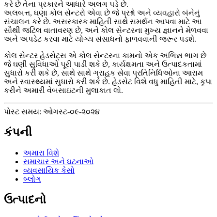
કરે છે તેના પ્રકારને આધારે અલગ પડે છે.
અલબત્ત, ઘણા કોલ સેન્ટરો એવા છે જે પ્રશ્નો અને વ્યવહારો બંનેનું
સંચાલન કરે છે. અસરકારક માહિતી સાથે સમર્થન આપવા માટે આ
સૌથી જટિલ વાતાવરણ છે, અને કોલ સેન્ટરના મુખ્ય જ્ઞાનને મેળવવા
અને અપડેટ કરવા માટે યોગ્ય સંસાધનો ફાળવવાની જરૂર પડશે.
કોલ સેન્ટર હેડસેટ્સ એ કોલ સેન્ટરના કામનો એક અભિન્ન ભાગ છે
જે ઘણી સુવિધાઓ પૂરી પાડી શકે છે, કાર્યક્ષમતા અને ઉત્પાદકતામાં
સુધારો કરી શકે છે, સાથે સાથે ગ્રાહક સેવા પ્રતિનિધિઓના આરામ
અને સ્વાસ્થ્યમાં સુધારો કરી શકે છે. હેડસેટ વિશે વધુ માહિતી માટે, કૃપા
કરીને અમારી વેબસાઇટની મુલાકાત લો.
પોસ્ટ સમય: ઓગસ્ટ-૦૯-૨૦૨૪
કંપની
અમારા વિશે
સમાચાર અને ઘટનાઓ
વ્યવસાયિક કેસો
બ્લોગ
ઉત્પાદનો