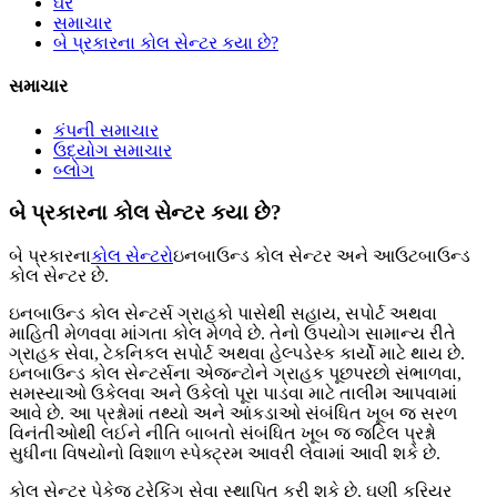
ઘર
સમાચાર
બે પ્રકારના કોલ સેન્ટર કયા છે?
સમાચાર
કંપની સમાચાર
ઉદ્યોગ સમાચાર
બ્લોગ
બે પ્રકારના કોલ સેન્ટર કયા છે?
બે પ્રકારના
કોલ સેન્ટરો
ઇનબાઉન્ડ કોલ સેન્ટર અને આઉટબાઉન્ડ
કોલ સેન્ટર છે.
ઇનબાઉન્ડ કોલ સેન્ટર્સ ગ્રાહકો પાસેથી સહાય, સપોર્ટ અથવા
માહિતી મેળવવા માંગતા કોલ મેળવે છે. તેનો ઉપયોગ સામાન્ય રીતે
ગ્રાહક સેવા, ટેકનિકલ સપોર્ટ અથવા હેલ્પડેસ્ક કાર્યો માટે થાય છે.
ઇનબાઉન્ડ કોલ સેન્ટર્સના એજન્ટોને ગ્રાહક પૂછપરછો સંભાળવા,
સમસ્યાઓ ઉકેલવા અને ઉકેલો પૂરા પાડવા માટે તાલીમ આપવામાં
આવે છે. આ પ્રશ્નોમાં તથ્યો અને આંકડાઓ સંબંધિત ખૂબ જ સરળ
વિનંતીઓથી લઈને નીતિ બાબતો સંબંધિત ખૂબ જ જટિલ પ્રશ્નો
સુધીના વિષયોનો વિશાળ સ્પેક્ટ્રમ આવરી લેવામાં આવી શકે છે.
કોલ સેન્ટર પેકેજ ટ્રેકિંગ સેવા સ્થાપિત કરી શકે છે. ઘણી કુરિયર