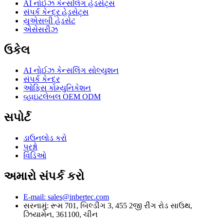
AI નોઈઝ કેન્સલિંગ હેડસેટ્સ
સંપર્ક કેન્દ્ર હેડસેટ્સ
યુએસબી હેડસેટ
એસેસરીઝ
ઉકેલ
AI નોઈઝ કેન્સલિંગ સોલ્યુશન
સંપર્ક કેન્દ્ર
ઓફિસ કોમ્યુનિકેશન
વ્હાઇટલેબલ OEM ODM
સપોર્ટ
ડાઉનલોડ કરો
પ્રશ્નો
વિડિઓ
અમારો સંપર્ક કરો
E-mail: sales@inbertec.com
સરનામું: રૂમ 701, બિલ્ડીંગ 3, 455 2જી રીંગ રોડ સાઉથ,
ઝિયામેન, 361100, ચીન