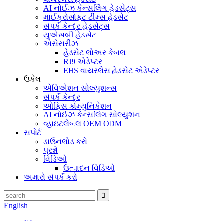
AI નોઈઝ કેન્સલિંગ હેડસેટ્સ
માઈક્રોસોફ્ટ ટીમ્સ હેડસેટ
સંપર્ક કેન્દ્ર હેડસેટ્સ
યુએસબી હેડસેટ
એસેસરીઝ
હેડસેટ લોઅર કેબલ
RJ9 એડેપ્ટર
EHS વાયરલેસ હેડસેટ એડેપ્ટર
ઉકેલ
એવિએશન સોલ્યુશન્સ
સંપર્ક કેન્દ્ર
ઓફિસ કોમ્યુનિકેશન
AI નોઈઝ કેન્સલિંગ સોલ્યુશન
વ્હાઇટલેબલ OEM ODM
સપોર્ટ
ડાઉનલોડ કરો
પ્રશ્નો
વિડિઓ
ઉત્પાદન વિડિઓ
અમારો સંપર્ક કરો
English