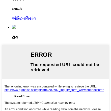
સ્કાયપે
ઓસ્ટિનલિયાંગ
ટોચ