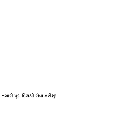
ારી પૂરા દિલથી સેવા કરીશું!