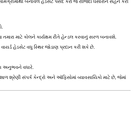
ામગ્રીમાંથી બનાવેલ હેડસેટ પસંદ કરો જે રોજિંદા ઘસારાને સહન કરી
ો.
મારા માટે કોલને કાર્યક્ષમ રીતે હેન્ડલ કરવાનું સરળ બનાવશે.
વાયર્ડ હેડસેટ વધુ સ્થિર જોડાણ પ્રદાન કરી શકે છે.
ગ અનુભવને વધારે.
શ્રેણી સંપર્ક કેન્દ્રો અને ઑફિસોમાં વ્યાવસાયિકો માટે છે, જેમાં