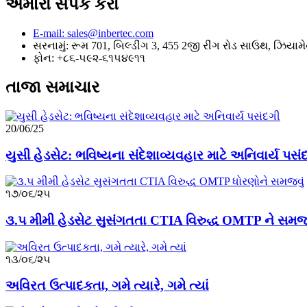
અમારો સંપર્ક કરો
E-mail: sales@inbertec.com
સરનામું: રૂમ 701, બિલ્ડીંગ 3, 455 2જી રીંગ રોડ સાઉથ, ઝિયા
ફોન: +૮૬-૫૯૨-૬૧૫૪૯૧૧
તાજા સમાચાર
20/06/25
યુસી હેડસેટ: ભવિષ્યના સંદેશાવ્યવહાર માટે અનિવાર્ય પસં
૧૭/૦૬/૨૫
૩.૫ મીમી હેડસેટ સુસંગતતા CTIA વિરુદ્ધ OMTP ને સમજવુ
૧૩/૦૬/૨૫
અવિરત ઉત્પાદકતા, ગમે ત્યારે, ગમે ત્યાં