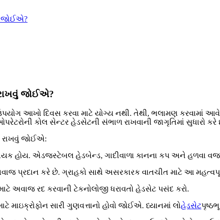
ું જોઈએ?
 રાખવું જોઈએ?
ઉપયોગ આખો દિવસ કરવા માટે યોગ્ય નથી. તેથી, ભલામણ કરવામાં આવે છ
 ઓપરેટરોની કોલ સેન્ટર હેડસેટની સંભાળ રાખવાની જાગૃતિમાં સુધારો કરે
ન રાખવું જોઈએ:
મદાયક હોય. એડજસ્ટેબલ હેડબેન્ડ, ગાદીવાળા કાનના કપ અને હળવા વ
ા અવાજ પ્રદાન કરે છે. ગ્રાહકો સાથે અસરકારક વાતચીત માટે આ મહત્વપૂર્
 માટે અવાજ રદ કરવાની ટેકનોલોજી ધરાવતો હેડસેટ પસંદ કરો.
 માટે માઇક્રોફોન સારી ગુણવત્તાનો હોવો જોઈએ. ધ્યાનમાં લો
હેડસેટ
પૃષ્ઠ