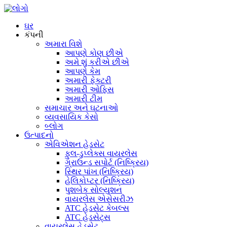
ઘર
કંપની
અમારા વિશે
આપણે કોણ છીએ
અમે શું કરીએ છીએ
આપણે કેમ
અમારી ફેક્ટરી
અમારી ઓફિસ
અમારી ટીમ
સમાચાર અને ઘટનાઓ
વ્યવસાયિક કેસો
બ્લોગ
ઉત્પાદનો
એવિએશન હેડસેટ
ફુલ-ડુપ્લેક્સ વાયરલેસ
ગ્રાઉન્ડ સપોર્ટ (નિષ્ક્રિય)
સ્થિર પાંખ (નિષ્ક્રિય)
હેલિકોપ્ટર (નિષ્ક્રિય)
પુશબેક સોલ્યુશન
વાયરલેસ એસેસરીઝ
ATC હેડસેટ કેબલ્સ
ATC હેડસેટ્સ
વાયરલેસ હેડસેટ