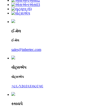
ઈ-મેલ
ઈ-મેલ
sales@inbertec.com
વોટ્સએપ
વોટ્સએપ
+૮૬-૧૩૬૯૬૯૦૮૯૫૯
સ્કાયપે