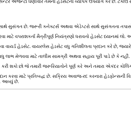
 સેન્ટર એજન્ટો ઘણીવાર તેમના હેડસેટનો વ્યાપક ઉપયોગ કરે છે. ટકાઉ સ
સાથે સુસંગત છે. જરૂરી કનેક્ટર્સ અથવા એડેપ્ટરો સાથે સુસંગતતા તપાસ
ે વપરાશકર્તા મૈત્રીપૂર્ણ નિયંત્રણો ધરાવતો હેડસેટ ધ્યાનમાં લો. આ ત
 વાયર્ડ હેડસેટ. વાયરલેસ હેડસેટ વધુ ગતિશીલતા પ્રદાન કરે છે, જ્યારે 
ુ લાભ મેળવવા માટે તાલીમ સામગ્રી અથવા સહાય પૂરી પાડે છે કે નહીં.
રી શકો છો જે તમારી જરૂરિયાતોને પૂર્ણ કરે અને તમારા એકંદર કોલિં
ન કરવા માટે પ્રતિબદ્ધ છે. સક્રિય અવાજ-રદ કરનારા હેડફોન્સની વિશાળ 
આવ્યું છે.