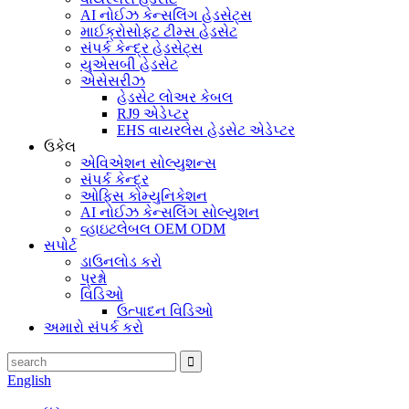
AI નોઈઝ કેન્સલિંગ હેડસેટ્સ
માઈક્રોસોફ્ટ ટીમ્સ હેડસેટ
સંપર્ક કેન્દ્ર હેડસેટ્સ
યુએસબી હેડસેટ
એસેસરીઝ
હેડસેટ લોઅર કેબલ
RJ9 એડેપ્ટર
EHS વાયરલેસ હેડસેટ એડેપ્ટર
ઉકેલ
એવિએશન સોલ્યુશન્સ
સંપર્ક કેન્દ્ર
ઓફિસ કોમ્યુનિકેશન
AI નોઈઝ કેન્સલિંગ સોલ્યુશન
વ્હાઇટલેબલ OEM ODM
સપોર્ટ
ડાઉનલોડ કરો
પ્રશ્નો
વિડિઓ
ઉત્પાદન વિડિઓ
અમારો સંપર્ક કરો
English