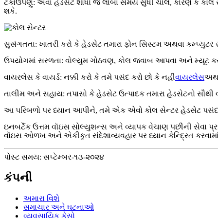
ટકાઉપણું: એવા હેડસેટ શોધો જે લાંબા સમય સુધી ચાલે, કારણ કે કોલ
શકે.
સુસંગતતા: ખાતરી કરો કે હેડસેટ તમારા ફોન સિસ્ટમ અથવા કમ્પ્યુટર 
ઉપયોગમાં સરળતા: વોલ્યુમ ગોઠવણ, કોલ જવાબ આપવા અને મ્યૂટ કરવા માટ
વાયરલેસ કે વાયર્ડ: નક્કી કરો કે તમે પસંદ કરો છો કે નહીં
વાયરલેસ
અથવા
તાલીમ અને સહાય: તપાસો કે હેડસેટ ઉત્પાદક તમારા હેડસેટનો સૌથી વધ
આ પરિબળો પર ધ્યાન આપીને, તમે એક એવો કોલ સેન્ટર હેડસેટ પસંદ ક
ઇનબર્ટેક ઉત્તમ વૉઇસ સોલ્યુશન્સ અને વ્યાપક વેચાણ પછીની સેવા પ્રદા
વૉઇસ ઓળખ અને એકીકૃત સંદેશાવ્યવહાર પર ધ્યાન કેન્દ્રિત કરવામાં 
પોસ્ટ સમય: સપ્ટેમ્બર-૧૩-૨૦૨૪
કંપની
અમારા વિશે
સમાચાર અને ઘટનાઓ
વ્યવસાયિક કેસો