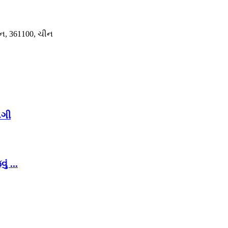
મેન, 361100, ચીન
દગી
ં ...