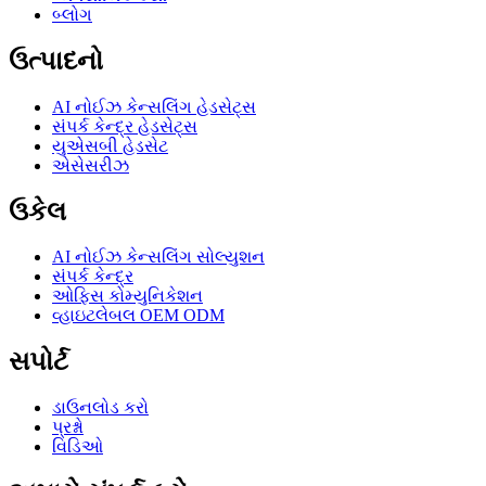
બ્લોગ
ઉત્પાદનો
AI નોઈઝ કેન્સલિંગ હેડસેટ્સ
સંપર્ક કેન્દ્ર હેડસેટ્સ
યુએસબી હેડસેટ
એસેસરીઝ
ઉકેલ
AI નોઈઝ કેન્સલિંગ સોલ્યુશન
સંપર્ક કેન્દ્ર
ઓફિસ કોમ્યુનિકેશન
વ્હાઇટલેબલ OEM ODM
સપોર્ટ
ડાઉનલોડ કરો
પ્રશ્નો
વિડિઓ