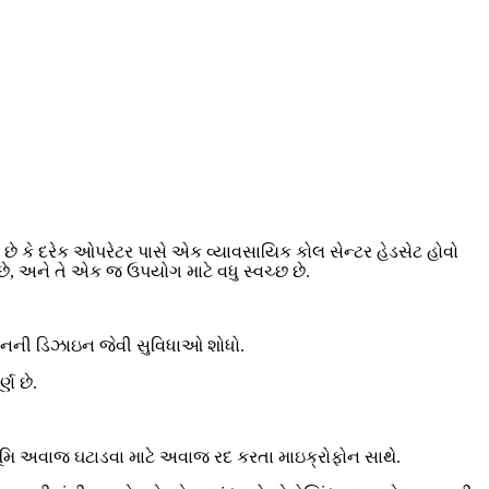
ે કે દરેક ઓપરેટર પાસે એક વ્યાવસાયિક કોલ સેન્ટર હેડસેટ હોવો
 છે, અને તે એક જ ઉપયોગ માટે વધુ સ્વચ્છ છે.
જનની ડિઝાઇન જેવી સુવિધાઓ શોધો.
ણ છે.
ભૂમિ અવાજ ઘટાડવા માટે અવાજ રદ કરતા માઇક્રોફોન સાથે.