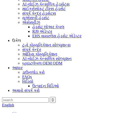
AI નોઈઝ કેન્સલિંગ હેડસેટ્સ
માઈક્રોસોફ્ટ ટીમ્સ હેડસેટ
સંપર્ક કેન્દ્ર હેડસેટ્સ
યુએસબી હેડસેટ
એસેસરીઝ
હેડસેટ લોઅર કેબલ
RJ9 એડેપ્ટર
EHS વાયરલેસ હેડસેટ એડેપ્ટર
ઉકેલ
ટુ-વે કોમ્યુનિકેશન સોલ્યુશન્સ
સંપર્ક કેન્દ્ર
ઓફિસ કોમ્યુનિકેશન
AI નોઈઝ કેન્સલિંગ સોલ્યુશન
વ્હાઇટલેબલ OEM ODM
આધાર
ડાઉનલોડ કરો
FAQs
વિડિયો
ઉત્પાદન વિડિઓ
અમારો સંપર્ક કરો
English