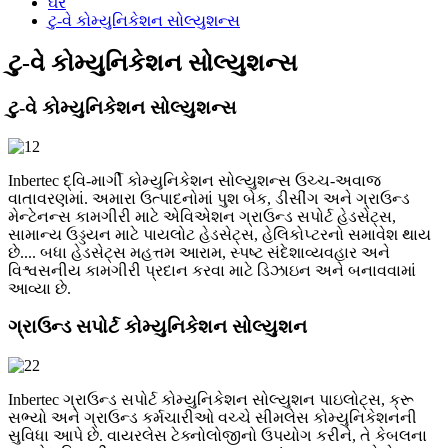
ઘર
ટુ-વે કોમ્યુનિકેશન સોલ્યુશન્સ
ટુ-વે કોમ્યુનિકેશન સોલ્યુશન્સ
ટુ-વે કોમ્યુનિકેશન સોલ્યુશન્સ
Inbertec દ્વિ-માર્ગી કોમ્યુનિકેશન સોલ્યુશન્સ ઉચ્ચ-અવાજ
વાતાવરણમાં. અમારા ઉત્પાદનોમાં પુશ બેક, ડીસીંગ અને ગ્રાઉન્ડ
મેન્ટેનન્સ કામગીરી માટે એવિએશન ગ્રાઉન્ડ સપોર્ટ હેડસેટ્સ,
સામાન્ય ઉડ્ડયન માટે પાયલોટ હેડસેટ્સ, હેલિકોપ્ટરનો સમાવેશ થાય
છે.... બધા હેડસેટ્સ મહત્તમ આરામ, સ્પષ્ટ સંદેશાવ્યવહાર અને
વિશ્વસનીય કામગીરી પ્રદાન કરવા માટે ડિઝાઇન અને બનાવવામાં
આવ્યા છે.
ગ્રાઉન્ડ સપોર્ટ કોમ્યુનિકેશન સોલ્યુશન
Inbertec ગ્રાઉન્ડ સપોર્ટ કોમ્યુનિકેશન સોલ્યુશન પાઇલોટ્સ, ક્રૂ
સભ્યો અને ગ્રાઉન્ડ કર્મચારીઓ વચ્ચે સીમલેસ કોમ્યુનિકેશનની
સુવિધા આપે છે. વાયરલેસ ટેક્નોલોજીનો ઉપયોગ કરીને, તે કેબલના