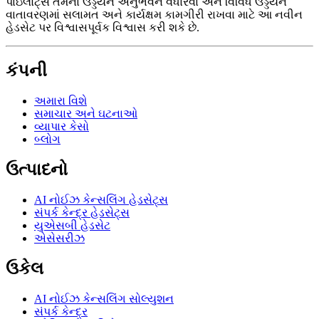
પાઇલોટ્સ તેમના ઉડ્ડયન અનુભવને વધારવા અને વિવિધ ઉડ્ડયન
વાતાવરણમાં સલામત અને કાર્યક્ષમ કામગીરી રાખવા માટે આ નવીન
હેડસેટ પર વિશ્વાસપૂર્વક વિશ્વાસ કરી શકે છે.
કંપની
અમારા વિશે
સમાચાર અને ઘટનાઓ
વ્યાપાર કેસો
બ્લોગ
ઉત્પાદનો
AI નોઈઝ કેન્સલિંગ હેડસેટ્સ
સંપર્ક કેન્દ્ર હેડસેટ્સ
યુએસબી હેડસેટ
એસેસરીઝ
ઉકેલ
AI નોઈઝ કેન્સલિંગ સોલ્યુશન
સંપર્ક કેન્દ્ર