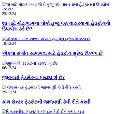
25/12/24
શા માટે મોટાભાગના લોકો હજુ પણ વાયરવાળા હેડફોનનો
ઉપયોગ કરે છે?
18/12/24
એકલા સંગીત સાંભળવા માટે હેડફોન શ્રેષ્ઠ વિકલ્પ છે
06/12/24
જીવનમાં હેડસેટના ફાયદા શું છે?
29/11/24
કૉલ સેન્ટર હેડસેટની જાળવણી કેવી રીતે કરવી