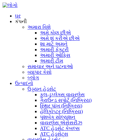
ઘર
કંપની
અમારા વિશે
અમે કોણ છીએ
અમે શું કરીએ છીએ
શા માટે અમને
અમારી ફેક્ટરી
અમારી ઓફિસ
અમારી ટીમ
સમાચાર અને ઘટનાઓ
વ્યાપાર કેસો
બ્લોગ
ઉત્પાદનો
ઉડ્ડયન હેડસેટ
ફુલ-ડુપ્લેક્સ વાયરલેસ
ગ્રાઉન્ડ સપોર્ટ (નિષ્ક્રિય)
સ્થિર પાંખ (નિષ્ક્રિય)
હેલિકોપ્ટર (નિષ્ક્રિય)
પુશબેક સોલ્યુશન
વાયરલેસ એસેસરીઝ
ATC હેડસેટ કેબલ્સ
ATC હેડસેટ્સ
વાયરલેસ હેડસેટ