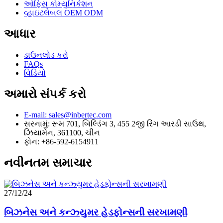
ઓફિસ કોમ્યુનિકેશન
વ્હાઇટલેબલ OEM ODM
આધાર
ડાઉનલોડ કરો
FAQs
વિડિયો
અમારો સંપર્ક કરો
E-mail: sales@inbertec.com
સરનામું: રૂમ 701, બિલ્ડિંગ 3, 455 2જી રિંગ આરડી સાઉથ,
ઝિયામેન, 361100, ચીન
ફોન: +86-592-6154911
નવીનતમ સમાચાર
27/12/24
બિઝનેસ અને કન્ઝ્યુમર હેડફોન્સની સરખામણી