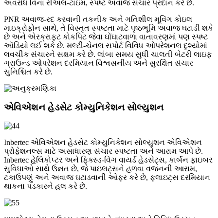
અવરોધ વિના રીઅલ-ટાઇમ, સ્પષ્ટ અવાજ સંચાર પ્રદાન કરે છે.
PNR અવાજ-રદ કરવાની તકનીક અને ગતિશીલ મૂવિંગ કોઇલ
માઇક્રોફોન સાથે, તે વિસ્તૃત સ્પષ્ટતા માટે પૃષ્ઠભૂમિ અવાજ ઘટાડી શકે
છે અને એરક્રાફ્ટ કોકપિટ જેવા ઘોંઘાટવાળા વાતાવરણમાં પણ સ્પષ્ટ
ઑડિયો લઈ શકે છે. મલ્ટી-ચેનલ સપોર્ટ વિવિધ ઓપરેશનલ દૃશ્યોમાં
લવચીક સંચારને સક્ષમ કરે છે. લાંબા સમય સુધી ચાલતી બેટરી લાઇફ
ગ્રાઉન્ડ ઓપરેશન દરમિયાન વિશ્વસનીય અને સુરક્ષિત સંચાર
સુનિશ્ચિત કરે છે.
એવિએશન હેડસેટ કોમ્યુનિકેશન સોલ્યુશન
Inbertec એવિએશન હેડસેટ કોમ્યુનિકેશન સોલ્યુશન એવિએશન
પ્રોફેશનલ્સ માટે અસાધારણ સંચાર સ્પષ્ટતા અને આરામ આપે છે.
Inbertec હેલિકોપ્ટર અને ફિક્સ્ડ-વિંગ વાયર્ડ હેડસેટ્સ, કાર્બન ફાઇબર
સુવિધાઓ સાથે ઉન્નત છે, જે પાઇલટ્સને હળવા વજનની આરામ,
ટકાઉપણું અને અવાજ ઘટાડવાની ઓફર કરે છે, ફ્લાઇટ્સ દરમિયાન
થાકના પડકારને હલ કરે છે.