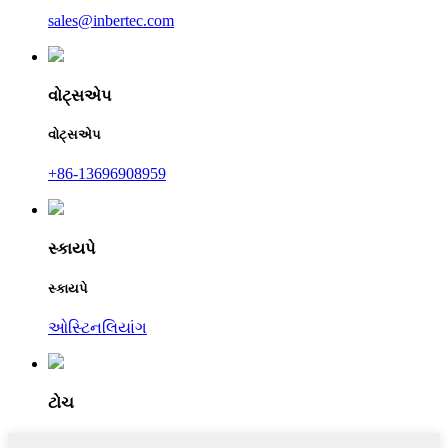
sales@inbertec.com
વોટ્સએપ
વોટ્સએપ
+86-13696908959
સ્કાયપે
સ્કાયપે
ઓસ્ટિનલિયાંગ
ટોચ