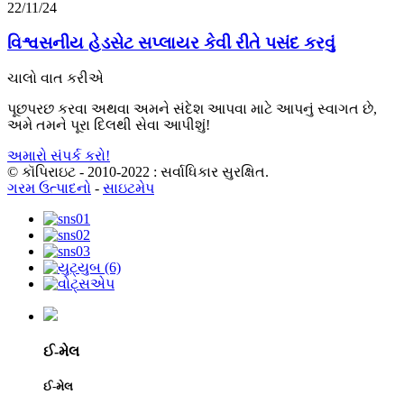
22/11/24
વિશ્વસનીય હેડસેટ સપ્લાયર કેવી રીતે પસંદ કરવું
ચાલો વાત કરીએ
પૂછપરછ કરવા અથવા અમને સંદેશ આપવા માટે આપનું સ્વાગત છે,
અમે તમને પૂરા દિલથી સેવા આપીશું!
અમારો સંપર્ક કરો!
© કૉપિરાઇટ - 2010-2022 : સર્વાધિકાર સુરક્ષિત.
ગરમ ઉત્પાદનો
-
સાઇટમેપ
ઈ-મેલ
ઈ-મેલ